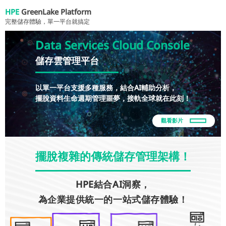
HPE
GreenLake Platform
完整儲存體驗，單一平台就搞定
D
a
t
a
S
e
r
v
i
c
e
s
C
l
o
u
d
C
o
n
s
o
l
e
儲
存
雲
管
理
平
台
以單一平台支援多種服務，結合AI輔助分析，
擺脫資料生命週期管理噩夢，接軌全球就在此刻！
觀看影片
擺脫複雜的傳統儲存管理架構！
HPE結合AI洞察，
為企業提供統一的一站式儲存體驗！